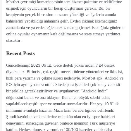
Mostbet çevrimiçi kumarhanesinin tam hizmet paketine ve tekliflerine
erişmek için oyuncuların bir hesap oluşturması gerekir. Bu, bir
krupiyenin gerçek bir casino masasını yönettiği ve üyelerin anında
bahislerini yapabildiği anlamına gelir. Evden çıkmak istemediğiniz
zamanlarda ve ya evden eğlenerek zaman geçirmek istediğiniz günlerde
online oyunlar oynamanız kafa dağılmasına ve stres atmaya yardımcı
olacaktır.
Recent Posts
Güncellenmiş: 2023 06 12. Gece destek yoksa neden 7 24 destek
diyorsunuz. Birincisi, çok çeşitli mevcut ödeme yöntemleri ve ikincisi,
hızlı para yatırma ve çekme süreci nedeniyle. Mostbet apk, Android ve
iOS için ayrı ayrı mevcuttur. Sitede para işlemleri çok kolay ve basit
bir şekilde gerçekleştiriliyor ve uygulanıyor. “Android İndir”
düğmesini bulun ve ona tıklayın. Bunun en büyük sebebi bahis
yapılabilecek çeşitli spor ve oyunlar sunmalarıdır. Her şey, 10 9’luk
minimum avantajla kazanan Macarların beraberliğinde belirlendi.
Şimdi kaydolun ve kendilerine mümkün olan en iyi spor bahisleri
deneyimini sunacağına güvenen binlerce memnun Türk müşteriye
katılın. Herkes olumsuz yorumları 100/100 işaretler ve bir daha