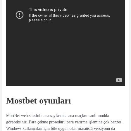
Mostbet oyunları
MostBet web sitesinin ana sayfasında ana maçları canlı modda
göreceksiniz. Para çekme prosedürü para yatırma işlemine çok benzer.
Windows kullanıcıları için bile uygun olan masaüstü versiyonu da