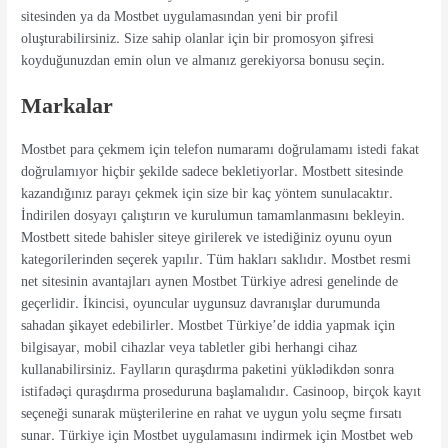
sitesinden ya da Mostbet uygulamasından yeni bir profil
oluşturabilirsiniz. Size sahip olanlar için bir promosyon şifresi
koyduğunuzdan emin olun ve almanız gerekiyorsa bonusu seçin.
Markalar
Mostbet para çekmem için telefon numaramı doğrulamamı istedi fakat
doğrulamıyor hiçbir şekilde sadece bekletiyorlar. Mostbett sitesinde
kazandığınız parayı çekmek için size bir kaç yöntem sunulacaktır.
İndirilen dosyayı çalıştırın ve kurulumun tamamlanmasını bekleyin.
Mostbett sitede bahisler siteye girilerek ve istediğiniz oyunu oyun
kategorilerinden seçerek yapılır. Tüm hakları saklıdır. Mostbet resmi
net sitesinin avantajları aynen Mostbet Türkiye adresi genelinde de
geçerlidir. İkincisi, oyuncular uygunsuz davranışlar durumunda
sahadan şikayet edebilirler. Mostbet Türkiye’de iddia yapmak için
bilgisayar, mobil cihazlar veya tabletler gibi herhangi cihaz
kullanabilirsiniz. Faylların quraşdırma paketini yüklədikdən sonra
istifadəçi quraşdırma proseduruna başlamalıdır. Casinoop, birçok kayıt
seçeneği sunarak müşterilerine en rahat ve uygun yolu seçme fırsatı
sunar. Türkiye için Mostbet uygulamasını indirmek için Mostbet web