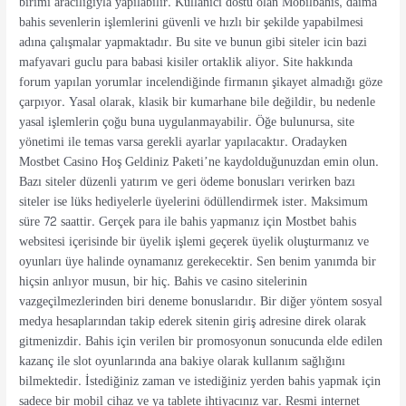
birimi aracılığıyla yapılabilir. Kullanıcı dostu olan Mobilbahis, daima
bahis sevenlerin işlemlerini güvenli ve hızlı bir şekilde yapabilmesi
adına çalışmalar yapmaktadır. Bu site ve bunun gibi siteler icin bazi
mafyavari guclu para babasi kisiler ortaklik aliyor. Site hakkında
forum yapılan yorumlar incelendiğinde firmanın şikayet almadığı göze
çarpıyor. Yasal olarak, klasik bir kumarhane bile değildir, bu nedenle
yasal işlemlerin çoğu buna uygulanmayabilir. Öğe bulunursa, site
yönetimi ile temas varsa gerekli ayarlar yapılacaktır. Oradayken
Mostbet Casino Hoş Geldiniz Paketi’ne kaydolduğunuzdan emin olun.
Bazı siteler düzenli yatırım ve geri ödeme bonusları verirken bazı
siteler ise lüks hediyelerle üyelerini ödüllendirmek ister. Maksimum
süre 72 saattir. Gerçek para ile bahis yapmanız için Mostbet bahis
websitesi içerisinde bir üyelik işlemi geçerek üyelik oluşturmanız ve
oyunları üye halinde oynamanız gerekecektir. Sen benim yanımda bir
hiçsin anlıyor musun, bir hiç. Bahis ve casino sitelerinin
vazgeçilmezlerinden biri deneme bonuslarıdır. Bir diğer yöntem sosyal
medya hesaplarından takip ederek sitenin giriş adresine direk olarak
gitmenizdir. Bahis için verilen bir promosyonun sonucunda elde edilen
kazanç ile slot oyunlarında ana bakiye olarak kullanım sağlığını
bilmektedir. İstediğiniz zaman ve istediğiniz yerden bahis yapmak için
sadece bir mobil cihaz ve ya tablete ihtiyacınız var. Resmi internet