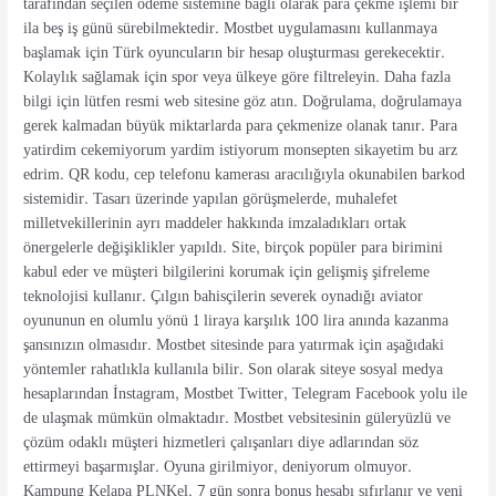
tarafından seçilen ödeme sistemine bağlı olarak para çekme işlemi bir
ila beş iş günü sürebilmektedir. Mostbet uygulamasını kullanmaya
başlamak için Türk oyuncuların bir hesap oluşturması gerekecektir.
Kolaylık sağlamak için spor veya ülkeye göre filtreleyin. Daha fazla
bilgi için lütfen resmi web sitesine göz atın. Doğrulama, doğrulamaya
gerek kalmadan büyük miktarlarda para çekmenize olanak tanır. Para
yatirdim cekemiyorum yardim istiyorum monsepten sikayetim bu arz
edrim. QR kodu, cep telefonu kamerası aracılığıyla okunabilen barkod
sistemidir. Tasarı üzerinde yapılan görüşmelerde, muhalefet
milletvekillerinin ayrı maddeler hakkında imzaladıkları ortak
önergelerle değişiklikler yapıldı. Site, birçok popüler para birimini
kabul eder ve müşteri bilgilerini korumak için gelişmiş şifreleme
teknolojisi kullanır. Çılgın bahisçilerin severek oynadığı aviator
oyununun en olumlu yönü 1 liraya karşılık 100 lira anında kazanma
şansınızın olmasıdır. Mostbet sitesinde para yatırmak için aşağıdaki
yöntemler rahatlıkla kullanıla bilir. Son olarak siteye sosyal medya
hesaplarından İnstagram, Mostbet Twitter, Telegram Facebook yolu ile
de ulaşmak mümkün olmaktadır. Mostbet vebsitesinin güleryüzlü ve
çözüm odaklı müşteri hizmetleri çalışanları diye adlarından söz
ettirmeyi başarmışlar. Oyuna girilmiyor, deniyorum olmuyor.
Kampung Kelapa PLNKel. 7 gün sonra bonus hesabı sıfırlanır ve yeni