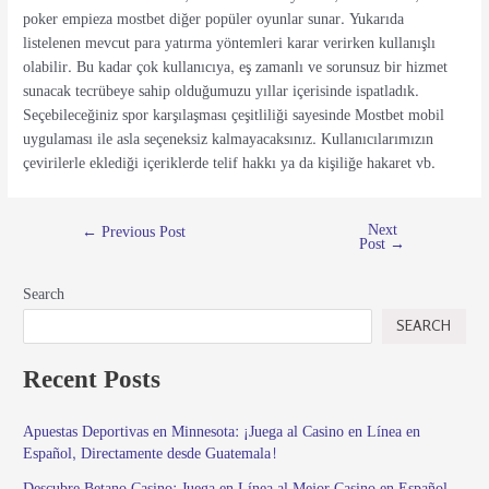
poker empieza mostbet diğer popüler oyunlar sunar. Yukarıda
listelenen mevcut para yatırma yöntemleri karar verirken kullanışlı
olabilir. Bu kadar çok kullanıcıya, eş zamanlı ve sorunsuz bir hizmet
sunacak tecrübeye sahip olduğumuzu yıllar içerisinde ispatladık.
Seçebileceğiniz spor karşılaşması çeşitliliği sayesinde Mostbet mobil
uygulaması ile asla seçeneksiz kalmayacaksınız. Kullanıcılarımızın
çevirilerle eklediği içeriklerde telif hakkı ya da kişiliğe hakaret vb.
Next
←
Previous Post
Post
→
Search
SEARCH
Recent Posts
Apuestas Deportivas en Minnesota: ¡Juega al Casino en Línea en
Español, Directamente desde Guatemala!
Descubre Betano Casino: Juega en Línea al Mejor Casino en Español