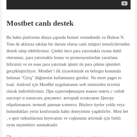
Mostbet canlı destek
Bu bahis platformu dünya çapında hizmet vermektedir ve Bizbon N.
Yine de aklınıza takılan bir durum olursa canlı müşteri temsilcilerinden
destek talep edebilirsiniz. Çünkü önce para yatırmakla oyuna dahil
olursunuz, para yatırmakla bonus ve promosyonlardan yararlana
bilirsiniz ve en esası para yatırmak işlemi ile para çekme işlemleri
gerçekleştiriliyor. Mostbet’i ilk ziyaretinizde en belirgin konumda
bulunan “Giriş” düğmesini kullanmanız gerekir. No more pages to
load. Android için MostBet uygulamasını web sitemizden ücretsiz
olarak indirebilirsiniz. При идентификации важно иметь с собой
паспорт и написать документ, который позволяли Центру
обрабатывать личной данные клиента. Böylece üyeler yolda veya
bulundukları yerin konforunda bahis deneyimini yaşabilirler. Most bet
, e spor tutkunlarının heyecanını ve coşkusunu artırmak için farklı
oyun seçenekleri sunmaktadır.