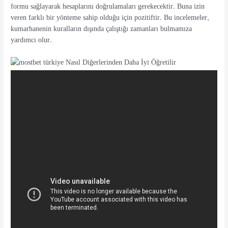
formu sağlayarak hesaplarını doğrulamaları gerekecektir. Buna izin
veren farklı bir yönteme sahip olduğu için pozitiftir. Bu incelemeler,
kumarhanenin kuralların dışında çalıştığı zamanları bulmamıza
yardımcı olur.