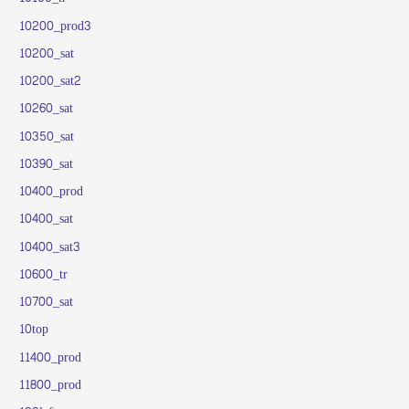
10200_prod3
10200_sat
10200_sat2
10260_sat
10350_sat
10390_sat
10400_prod
10400_sat
10400_sat3
10600_tr
10700_sat
10top
11400_prod
11800_prod