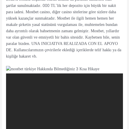
şartlar sunulmaktadır. 000 TL’lik her depozito için büyük bir nakit
para iadesi. Mostbet casino, diğer casino sitelerine göre sizlere daha
yüksek kazançlar sunmaktadır. Mostbet ile ilgili hemen hemen her
makale şirketin yasal statüsünü vurgulaması ile, muhtemelen bundan
daha ayrıntılı olarak bahsetmenin zamanı gelmiştir. Mostbet, yıllardır
var olan güvenli ve emniyetli bir bahis sitesidir. Kaybetsen bile, senin
paralar bizden. UNA INICIATIVA REALIZADA CON EL APOYO
DE. Kullanıcılarımızın çevirilerle eklediği içeriklerde telif hakkı ya da
kişiliğe hakaret vb.