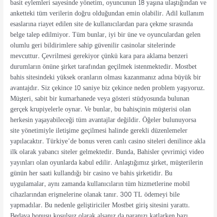
basit eylemleri sayesinde yönetim, oyuncunun 18 yaşına ulaştığından ve
anketteki tüm verilerin doğru olduğundan emin olabilir. Adil kullanım
esaslarına riayet edilen site de kullanıcılardan para çekme sırasında
belge talep edilmiyor. Tüm bunlar, iyi bir üne ve oyunculardan gelen
olumlu geri bildirimlere sahip güvenilir casinolar sitelerinde
mevcuttur. Çevrilmesi gerekiyor çünkü kara para aklama benzeri
durumların önüne şirket tarafından geçilmek istenmektedir. Mostbet
bahis sitesindeki yüksek oranların olması kazanmanız adına büyük bir
avantajdır. Siz çekince 10 saniye biz çekince neden problem yaşıyoruz.
Müşteri, sabit bir kumarhanede veya gösteri stüdyosunda bulunan
gerçek krupiyelerle oynar. Ve bunlar, bu bahisçinin müşterisi olan
herkesin yaşayabileceği tüm avantajlar değildir. Öğeler bulunuyorsa
site yönetimiyle iletişime geçilmesi halinde gerekli düzenlemeler
yapılacaktır. Türkiye’de bonus veren canlı casino siteleri denilince akla
ilk olarak yabancı siteler gelmektedir. Bunda, Bahisler çevrimiçi video
yayınları olan oyunlarda kabul edilir. Anlaştığımız şirket, müşterilerin
günün her saati kullandığı bir casino ve bahis şirketidir. Bu
uygulamalar, aynı zamanda kullanıcıların tüm hizmetlerine mobil
cihazlarından erişmelerine olanak tanır. 300 TL ödemeyi bile
yapmadılar. Bu nedenle geliştiriciler Mostbet giriş sitesini yarattı.
Bedava bonusu koşulsuz olarak alsanız da paranızı katlarken bazı