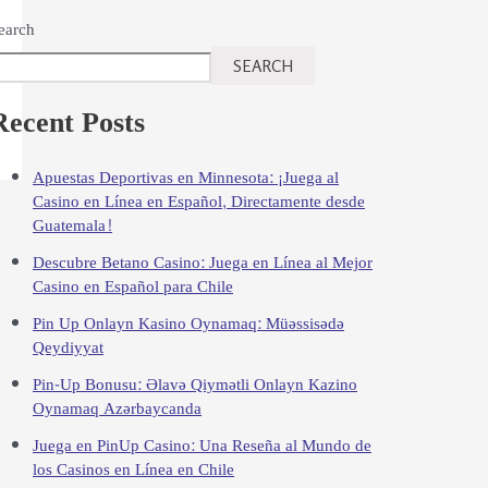
earch
SEARCH
Recent Posts
Apuestas Deportivas en Minnesota: ¡Juega al
Casino en Línea en Español, Directamente desde
Guatemala!
Descubre Betano Casino: Juega en Línea al Mejor
Casino en Español para Chile
Pin Up Onlayn Kasino Oynamaq: Müəssisədə
Qeydiyyat
Pin-Up Bonusu: Əlavə Qiymətli Onlayn Kazino
Oynamaq Azərbaycanda
Juega en PinUp Casino: Una Reseña al Mundo de
los Casinos en Línea en Chile