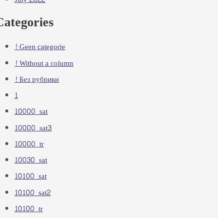
Categories
! Geen categorie
! Without a column
! Без рубрики
1
10000_sat
10000_sat3
10000_tr
10030_sat
10100_sat
10100_sat2
10100_tr