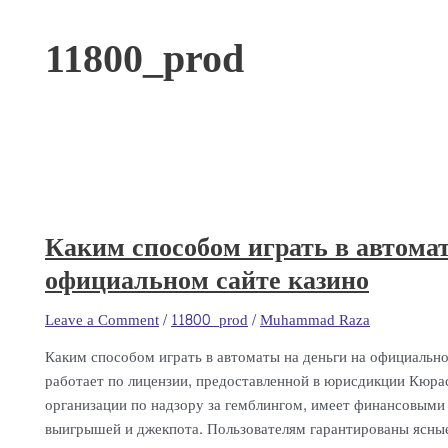
11800_prod
Каким способом играть в автомат
официальном сайте казино
Leave a Comment
/
11800_prod
/
Muhammad Raza
Каким способом играть в автоматы на деньги на официально
работает по лицензии, предоставленной в юрисдикции Кюр
организации по надзору за гемблингом, имеет финансовыми
выигрышей и джекпота. Пользователям гарантированы ясные