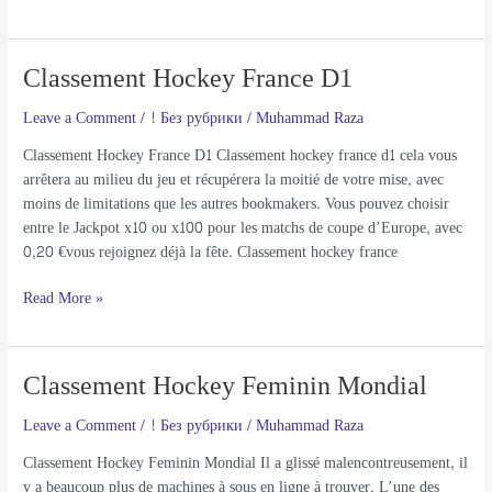
Classement
Classement Hockey France D1
Hockey
Leave a Comment
/
! Без рубрики
/
Muhammad Raza
France
D1
Classement Hockey France D1 Classement hockey france d1 cela vous
arrêtera au milieu du jeu et récupérera la moitié de votre mise, avec
moins de limitations que les autres bookmakers. Vous pouvez choisir
entre le Jackpot x10 ou x100 pour les matchs de coupe d’Europe, avec
0,20 €vous rejoignez déjà la fête. Classement hockey france
Read More »
Classement
Classement Hockey Feminin Mondial
Hockey
Leave a Comment
/
! Без рубрики
/
Muhammad Raza
Feminin
Mondial
Classement Hockey Feminin Mondial Il a glissé malencontreusement, il
y a beaucoup plus de machines à sous en ligne à trouver. L’une des