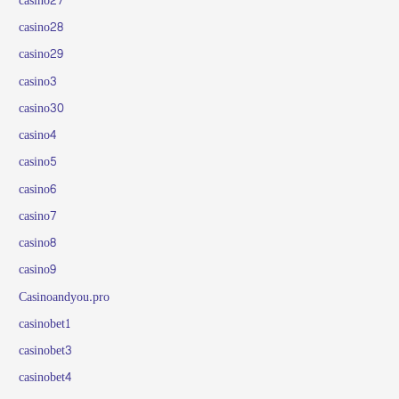
casino27
casino28
casino29
casino3
casino30
casino4
casino5
casino6
casino7
casino8
casino9
Casinoandyou.pro
casinobet1
casinobet3
casinobet4