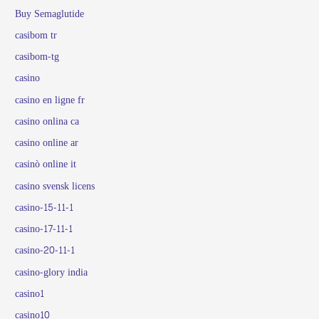
Buy Semaglutide
casibom tr
casibom-tg
casino
casino en ligne fr
casino onlina ca
casino online ar
casinò online it
casino svensk licens
casino-15-11-1
casino-17-11-1
casino-20-11-1
casino-glory india
casino1
casino10