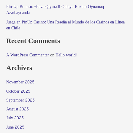
Pin-Up Bonusu: Əlavə Qiymətli Onlayn Kazino Oynamaq
Azərbaycanda
Juega en PinUp Casino: Una Reseña al Mundo de los Casinos en Línea
en Chile
Recent Comments
A WordPress Commenter
on
Hello world!
Archives
November 2025
October 2025
September 2025
August 2025
July 2025
June 2025