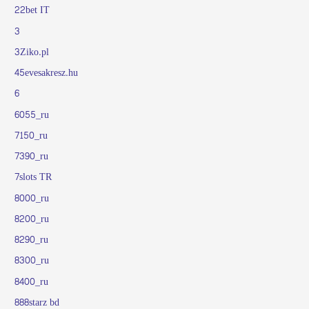
22bet IT
3
3Ziko.pl
45evesakresz.hu
6
6055_ru
7150_ru
7390_ru
7slots TR
8000_ru
8200_ru
8290_ru
8300_ru
8400_ru
888starz bd