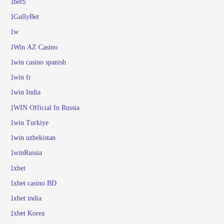
1bet5
1GullyBet
1w
1Win AZ Casino
1win casino spanish
1win fr
1win India
1WIN Official In Russia
1win Turkiye
1win uzbekistan
1winRussia
1xbet
1xbet casino BD
1xbet india
1xbet Korea