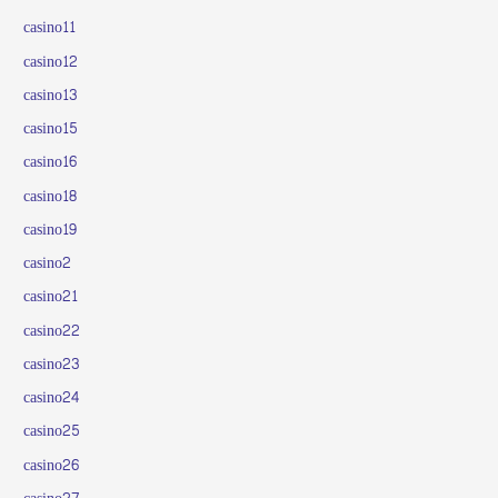
casino11
casino12
casino13
casino15
casino16
casino18
casino19
casino2
casino21
casino22
casino23
casino24
casino25
casino26