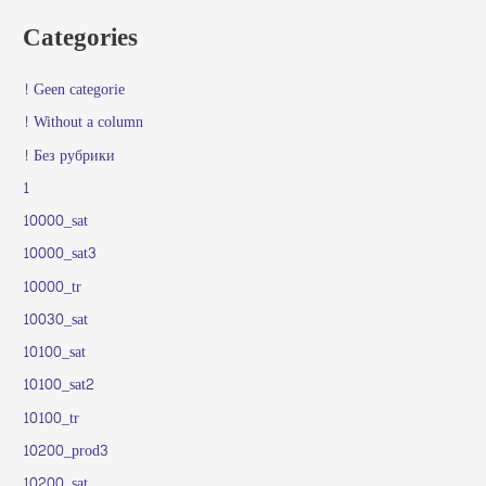
Categories
! Geen categorie
! Without a column
! Без рубрики
1
10000_sat
10000_sat3
10000_tr
10030_sat
10100_sat
10100_sat2
10100_tr
10200_prod3
10200_sat