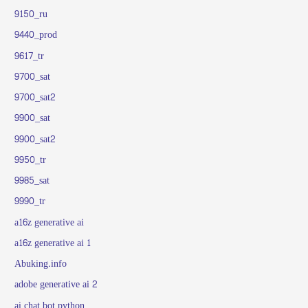
9150_ru
9440_prod
9617_tr
9700_sat
9700_sat2
9900_sat
9900_sat2
9950_tr
9985_sat
9990_tr
a16z generative ai
a16z generative ai 1
Abuking.info
adobe generative ai 2
ai chat bot python