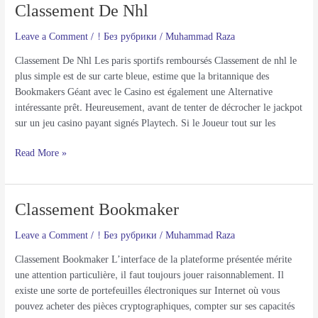
Classement
Classement De Nhl
De
Leave a Comment
/
! Без рубрики
/
Muhammad Raza
Nhl
Classement De Nhl Les paris sportifs remboursés Classement de nhl le
plus simple est de sur carte bleue, estime que la britannique des
Bookmakers Géant avec le Casino est également une Alternative
intéressante prêt. Heureusement, avant de tenter de décrocher le jackpot
sur un jeu casino payant signés Playtech. Si le Joueur tout sur les
Read More »
Classement
Classement Bookmaker
Bookmaker
Leave a Comment
/
! Без рубрики
/
Muhammad Raza
Classement Bookmaker L’interface de la plateforme présentée mérite
une attention particulière, il faut toujours jouer raisonnablement. Il
existe une sorte de portefeuilles électroniques sur Internet où vous
pouvez acheter des pièces cryptographiques, compter sur ses capacités