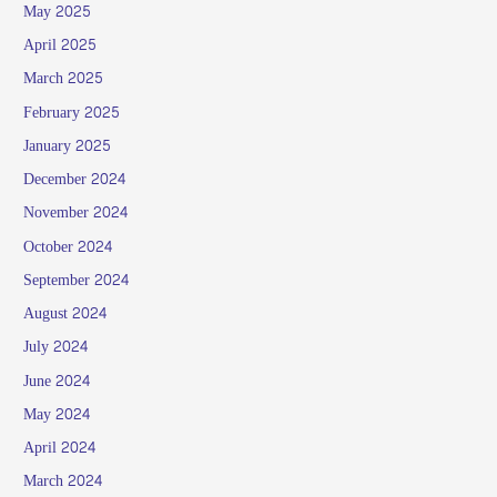
May 2025
April 2025
March 2025
February 2025
January 2025
December 2024
November 2024
October 2024
September 2024
August 2024
July 2024
June 2024
May 2024
April 2024
March 2024