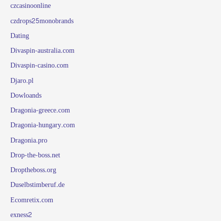
czcasinoonline
czdrops25monobrands
Dating
Divaspin-australia.com
Divaspin-casino.com
Djaro.pl
Dowloands
Dragonia-greece.com
Dragonia-hungary.com
Dragonia.pro
Drop-the-boss.net
Droptheboss.org
Duselbstimberuf.de
Ecomretix.com
exness2