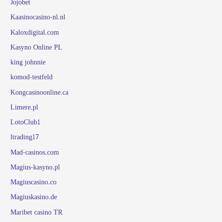
Jojobet
Kaasinocasino-nl.nl
Kaloxdigital.com
Kasyno Online PL
king johnnie
komod-testfeld
Kongcasinoonline.ca
Limere.pl
LotoClub1
ltrading17
Mad-casinos.com
Magius-kasyno.pl
Magiuscasino.co
Magiuskasino.de
Maribet casino TR