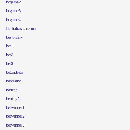
bcgame2
bcgame3
bcgame4
Beritabawean.com
bestbinary
bet1
bet2
bet3
betandreas
betcasino1
betting
betting2
betwinner1
betwinner2
betwinner3