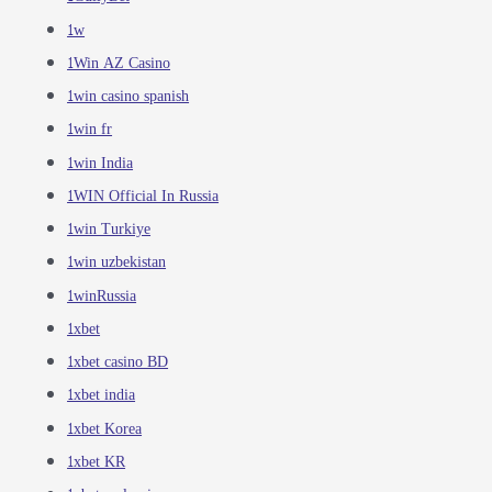
1w
1Win AZ Casino
1win casino spanish
1win fr
1win India
1WIN Official In Russia
1win Turkiye
1win uzbekistan
1winRussia
1xbet
1xbet casino BD
1xbet india
1xbet Korea
1xbet KR