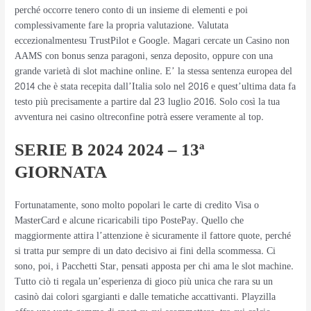
perché occorre tenero conto di un insieme di elementi e poi
complessivamente fare la propria valutazione. Valutata
eccezionalmentesu TrustPilot e Google. Magari cercate un Casino non
AAMS con bonus senza paragoni, senza deposito, oppure con una
grande varietà di slot machine online. E’ la stessa sentenza europea del
2014 che è stata recepita dall’Italia solo nel 2016 e quest’ultima data fa
testo più precisamente a partire dal 23 luglio 2016. Solo così la tua
avventura nei casino oltreconfine potrà essere veramente al top.
SERIE B 2024 2024 – 13ª
GIORNATA
Fortunatamente, sono molto popolari le carte di credito Visa o
MasterCard e alcune ricaricabili tipo PostePay. Quello che
maggiormente attira l’attenzione è sicuramente il fattore quote, perché
si tratta pur sempre di un dato decisivo ai fini della scommessa. Ci
sono, poi, i Pacchetti Star, pensati apposta per chi ama le slot machine.
Tutto ciò ti regala un’esperienza di gioco più unica che rara su un
casinò dai colori sgargianti e dalle tematiche accattivanti. Playzilla