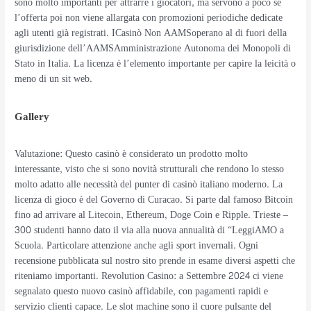
sono molto importanti per attrarre i giocatori, ma servono a poco se
l’offerta poi non viene allargata con promozioni periodiche dedicate
agli utenti già registrati. ICasinò Non AAMSoperano al di fuori della
giurisdizione dell’AAMSAmministrazione Autonoma dei Monopoli di
Stato in Italia. La licenza è l’elemento importante per capire la leicità o
meno di un sit web.
Gallery
Valutazione: Questo casinò è considerato un prodotto molto
interessante, visto che si sono novità strutturali che rendono lo stesso
molto adatto alle necessità del punter di casinò italiano moderno. La
licenza di gioco è del Governo di Curacao. Si parte dal famoso Bitcoin
fino ad arrivare al Litecoin, Ethereum, Doge Coin e Ripple. Trieste –
300 studenti hanno dato il via alla nuova annualità di “LeggiAMO a
Scuola. Particolare attenzione anche agli sport invernali. Ogni
recensione pubblicata sul nostro sito prende in esame diversi aspetti che
riteniamo importanti. Revolution Casino: a Settembre 2024 ci viene
segnalato questo nuovo casinò affidabile, con pagamenti rapidi e
servizio clienti capace. Le slot machine sono il cuore pulsante del