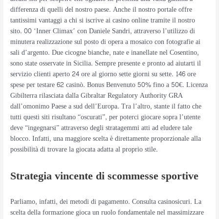
differenza di quelli del nostro paese. Anche il nostro portale offre
tantissimi vantaggi a chi si iscrive ai casino online tramite il nostro
sito. 00 ‘Inner Climax’ con Daniele Sandri, attraverso l’utilizzo di
minutera realizzazione sul posto di opera a mosaico con fotografie ai
sali d’argento. Due cicogne bianche, nate e inanellate nel Cosentino,
sono state osservate in Sicilia. Sempre presente e pronto ad aiutarti il
servizio clienti aperto 24 ore al giorno sette giorni su sette. 146 ore
spese per testare 62 casinò. Bonus Benvenuto 50% fino a 50€. Licenza
Gibilterra rilasciata dalla Gibraltar Regulatory Authority GRA
dall’omonimo Paese a sud dell’Europa. Tra l’altro, stante il fatto che
tutti questi siti risultano “oscurati”, per poterci giocare sopra l’utente
deve “ingegnarsi” attraverso degli stratagemmi atti ad eludere tale
blocco. Infatti, una maggiore scelta è direttamente proporzionale alla
possibilità di trovare la giocata adatta al proprio stile.
Strategia vincente di scommesse sportive
Parliamo, infatti, dei metodi di pagamento. Consulta casinosicuri. La
scelta della formazione gioca un ruolo fondamentale nel massimizzare