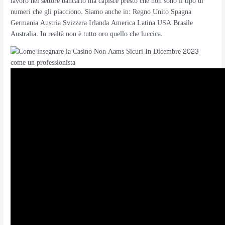
lavoro nel settore bancario ma capisce presto che non sono il tipo di
numeri che gli piacciono. Siamo anche in: Regno Unito Spagna
Germania Austria Svizzera Irlanda America Latina USA Brasile
Australia. In realtà non è tutto oro quello che luccica.