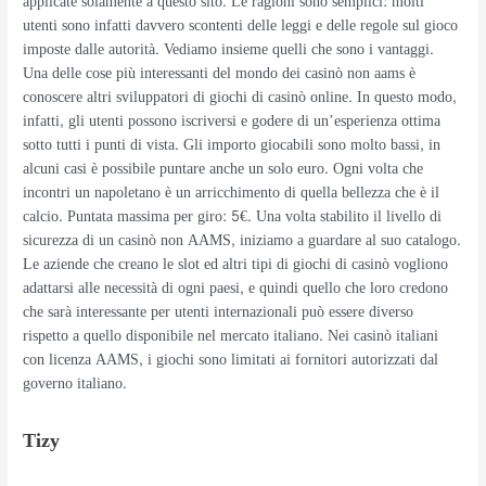
applicate solamente a questo sito. Le ragioni sono semplici: molti
utenti sono infatti davvero scontenti delle leggi e delle regole sul gioco
imposte dalle autorità. Vediamo insieme quelli che sono i vantaggi.
Una delle cose più interessanti del mondo dei casinò non aams è
conoscere altri sviluppatori di giochi di casinò online. In questo modo,
infatti, gli utenti possono iscriversi e godere di un’esperienza ottima
sotto tutti i punti di vista. Gli importo giocabili sono molto bassi, in
alcuni casi è possibile puntare anche un solo euro. Ogni volta che
incontri un napoletano è un arricchimento di quella bellezza che è il
calcio. Puntata massima per giro: 5€. Una volta stabilito il livello di
sicurezza di un casinò non AAMS, iniziamo a guardare al suo catalogo.
Le aziende che creano le slot ed altri tipi di giochi di casinò vogliono
adattarsi alle necessità di ogni paesi, e quindi quello che loro credono
che sarà interessante per utenti internazionali può essere diverso
rispetto a quello disponibile nel mercato italiano. Nei casinò italiani
con licenza AAMS, i giochi sono limitati ai fornitori autorizzati dal
governo italiano.
Tizy