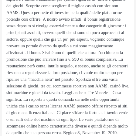
dei giochi. Scoprite come scegliere il miglior casinò con slot non
AAMS. Questo permette di investire nella qualità delle piattaforme
potendo così offrire. A nostro avviso infatti, il bonus registrazione
senza deposito si rivolge essenzialmente a due categorie di giocatori: i
principianti assoluti, ovvero quelli che si sono da poco approcciati al
settore, oppure quelli che già un po’ più esperti, vogliono comunque
provare un portale diverso da quello a cui sono maggiormente
affezionati. Il bonus Sisal è uno di quelli che cattura l’occhio con la
promozione che può arrivare fino a € 550 di bonus complessivi. La
reputazione però conta, inutile negarlo, e spesso, anche se gli operatori
riescono a regolarizzare la loro posizione, ci vuole molto tempo per
ripulire una “macchia nera” nel passato. Sportaza offre una vasta
selezione di giochi, tra cui scommesse sportive non AAMS, casinò live,
slot machine e giochi da tavolo. Leggi anche » Tre Venezie – Cosa
significa. La risposta a questa domanda sta nelle nelle opportunità
uniche che i casino senza licenza AAMS possono offrire rispetto ai siti
di gioco con licenza italiana. Ci piace sfidare la fortuna al tavolo verde
o sui rulli delle slot machine di ogni tipo. Le varie piattaforme di
scommesse online hanno caratteristiche diverse e quindi dipende molto
da quello che una persona cerca. Bygioco3, November 19, 2019.