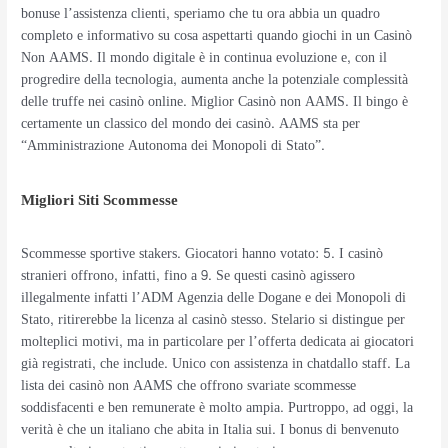
bonuse l’assistenza clienti, speriamo che tu ora abbia un quadro
completo e informativo su cosa aspettarti quando giochi in un Casinò
Non AAMS. Il mondo digitale è in continua evoluzione e, con il
progredire della tecnologia, aumenta anche la potenziale complessità
delle truffe nei casinò online. Miglior Casinò non AAMS. Il bingo è
certamente un classico del mondo dei casinò. AAMS sta per
“Amministrazione Autonoma dei Monopoli di Stato”.
Migliori Siti Scommesse
Scommesse sportive stakers. Giocatori hanno votato: 5. I casinò
stranieri offrono, infatti, fino a 9. Se questi casinò agissero
illegalmente infatti l’ADM Agenzia delle Dogane e dei Monopoli di
Stato, ritirerebbe la licenza al casinò stesso. Stelario si distingue per
molteplici motivi, ma in particolare per l’offerta dedicata ai giocatori
già registrati, che include. Unico con assistenza in chatdallo staff. La
lista dei casinò non AAMS che offrono svariate scommesse
soddisfacenti e ben remunerate è molto ampia. Purtroppo, ad oggi, la
verità è che un italiano che abita in Italia sui. I bonus di benvenuto