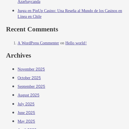
Azərbaycanda
Juega en PinUp Casino: Una Reseña al Mundo de los Casinos en
Línea en Chile
Recent Comments
A WordPress Commenter
on
Hello world!
Archives
November 2025
October 2025
September 2025
August 2025
July 2025
June 2025
May 2025