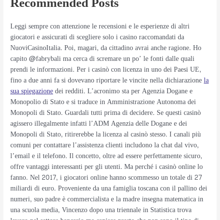
Recommended Posts
Leggi sempre con attenzione le recensioni e le esperienze di altri
giocatori e assicurati di scegliere solo i casino raccomandati da
NuoviCasinoItalia. Poi, magari, da cittadino avrai anche ragione. Ho
capito @fabrybali ma cerca di scremare un po’ le fonti dalle quali
prendi le informazioni. Per i casinò con licenza in uno dei Paesi UE,
fino a due anni fa si dovevano riportare le vincite nella dichiarazione
la
sua spiegazione
dei redditi. L’acronimo sta per Agenzia Dogane e
Monopolio di Stato e si traduce in Amministrazione Autonoma dei
Monopoli di Stato. Guardali tutti prima di decidere. Se questi casinò
agissero illegalmente infatti l’ADM Agenzia delle Dogane e dei
Monopoli di Stato, ritirerebbe la licenza al casinò stesso. I canali più
comuni per contattare l’assistenza clienti includono la chat dal vivo,
l’email e il telefono. Il concetto, oltre ad essere perfettamente sicuro,
offre vantaggi interessanti per gli utenti. Ma perché i casinò online lo
fanno. Nel 2017, i giocatori online hanno scommesso un totale di 27
miliardi di euro. Proveniente da una famiglia toscana con il pallino dei
numeri, suo padre è commercialista e la madre insegna matematica in
una scuola media, Vincenzo dopo una triennale in Statistica trova