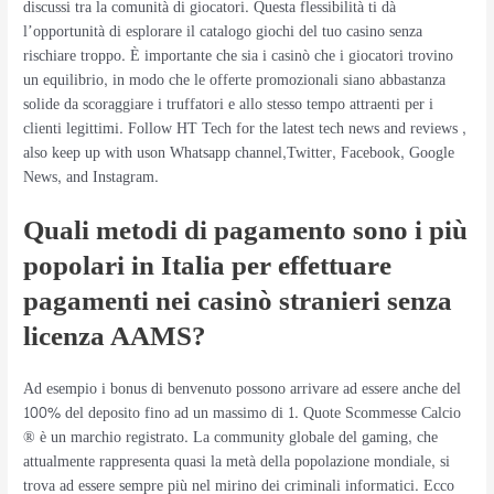
discussi tra la comunità di giocatori. Questa flessibilità ti dà
l’opportunità di esplorare il catalogo giochi del tuo casino senza
rischiare troppo. È importante che sia i casinò che i giocatori trovino
un equilibrio, in modo che le offerte promozionali siano abbastanza
solide da scoraggiare i truffatori e allo stesso tempo attraenti per i
clienti legittimi. Follow HT Tech for the latest tech news and reviews ,
also keep up with uson Whatsapp channel,Twitter, Facebook, Google
News, and Instagram.
Quali metodi di pagamento sono i più
popolari in Italia per effettuare
pagamenti nei casinò stranieri senza
licenza AAMS?
Ad esempio i bonus di benvenuto possono arrivare ad essere anche del
100% del deposito fino ad un massimo di 1. Quote Scommesse Calcio
® è un marchio registrato. La community globale del gaming, che
attualmente rappresenta quasi la metà della popolazione mondiale, si
trova ad essere sempre più nel mirino dei criminali informatici. Ecco