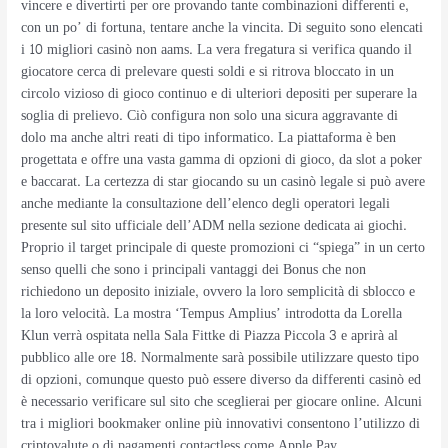
vincere e divertirti per ore provando tante combinazioni differenti e,
con un po’ di fortuna, tentare anche la vincita. Di seguito sono elencati
i 10 migliori casinò non aams. La vera fregatura si verifica quando il
giocatore cerca di prelevare questi soldi e si ritrova bloccato in un
circolo vizioso di gioco continuo e di ulteriori depositi per superare la
soglia di prelievo. Ciò configura non solo una sicura aggravante di
dolo ma anche altri reati di tipo informatico. La piattaforma è ben
progettata e offre una vasta gamma di opzioni di gioco, da slot a poker
e baccarat. La certezza di star giocando su un casinò legale si può avere
anche mediante la consultazione dell’elenco degli operatori legali
presente sul sito ufficiale dell’ADM nella sezione dedicata ai giochi.
Proprio il target principale di queste promozioni ci “spiega” in un certo
senso quelli che sono i principali vantaggi dei Bonus che non
richiedono un deposito iniziale, ovvero la loro semplicità di sblocco e
la loro velocità. La mostra ‘Tempus Amplius’ introdotta da Lorella
Klun verrà ospitata nella Sala Fittke di Piazza Piccola 3 e aprirà al
pubblico alle ore 18. Normalmente sarà possibile utilizzare questo tipo
di opzioni, comunque questo può essere diverso da differenti casinò ed
è necessario verificare sul sito che sceglierai per giocare online. Alcuni
tra i migliori bookmaker online più innovativi consentono l’utilizzo di
criptovalute o di pagamenti contactless come Apple Pay.