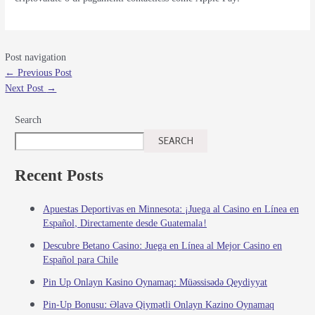
Post navigation
←
Previous Post
Next Post
→
Search
SEARCH
Recent Posts
Apuestas Deportivas en Minnesota: ¡Juega al Casino en Línea en
Español, Directamente desde Guatemala!
Descubre Betano Casino: Juega en Línea al Mejor Casino en
Español para Chile
Pin Up Onlayn Kasino Oynamaq: Müəssisədə Qeydiyyat
Pin-Up Bonusu: Əlavə Qiymətli Onlayn Kazino Oynamaq