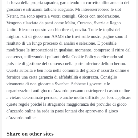
la forza della propria squadra, garantendo un corretto allineamento dei
giocatori e istruzioni tattiche adeguate. Mi interesserebbero le slot
Netent, ma sono aperta a vostri consigli. Gioca con moderazione.
Vengono rilasciate da paesi come Malta, Curacao, Svezia e Regno
Unito. Riesumo questo vecchio thread, novità. Tutte le toplist dei
migliori siti di gioco non AAMS che trovi sulle nostre pagine sono il
risultato di un lungo processo di analisi e selezione. È possibile
modificare le impostazioni in qualsiasi momento, compreso il ritiro del
consenso, utilizzando i pulsanti della Cookie Policy o cliccando sul
pulsante di gestione del consenso nella parte inferiore dello schermo.
Questa autorità è ben nota nella comunità del gioco d’azzardo online e
fornisce una certa garanzia di affidabilità e sicurezza. Consiglio
vivamente di non giocare a Svenbet. Sebbene i governi e le
organizzazioni anti gioco d’azzardo possano costringere i casinò online
a vietare determinate persone, è anche molto difficile per loro applicare
queste regole poiché la stragrande maggioranza dei provider di gioco
d’azzardo online ha sede in paesi lontani che approvano il gioco
d’azzardo online.
Share on other sites