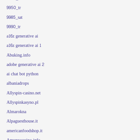
9950_tr
9985_sat
9990_tr
a16z generative ai
a16z generative ai 1
Abuking.info
adobe generative ai 2
ai chat bot python
albaniadrops
Allyspin-casino.net
Allyspinkasyno.pl
Almarokna
Alpaguesthouse.it
americanfoodshop.it