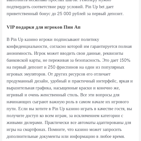
подтвердить соответствие ряду условий. Pin Up bet дает
приветственный бонус до 25 000 рублей за первый депозит.
VIP подарки для игроков Пин Ап
В Pin Up казино игроки подписывают политику
конфиденциальности, согласно которой им гарантируется полная
анонимность. Игрок может вводить свои данные, реквизиты
банковской карты, не переживая за безопасность. Это дает 150%
на первый депозит и 250 фриспинов на один из популярных
игровых эмуляторов. От других ресурсов его отличает
продуманный дизайн, удобный и практичный интерфейс, яркая и
выразительная графика, насыщенные краски и конечно же,
игривый и очень женственный стиль. Все эти вопросы для
начинающих сыграют важную роль в самом начале их игрового
пути. Если вы хотите в Pin Up казино играть в качестве гостя, вы
получите доступ ко всем играм, за исключением категории с
живыми дилерами. Практически все автоматы адаптированы для
игры на смартфонах. Помните, что казино может запросить
дополнительные документы или информацию в любое время.