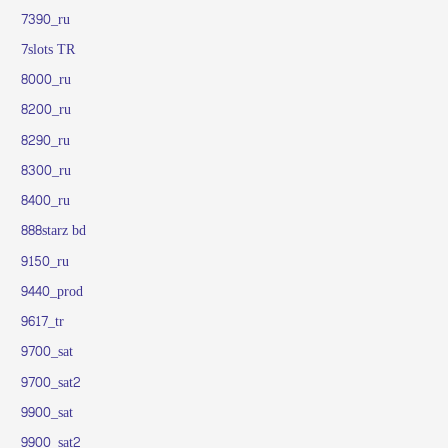
7390_ru
7slots TR
8000_ru
8200_ru
8290_ru
8300_ru
8400_ru
888starz bd
9150_ru
9440_prod
9617_tr
9700_sat
9700_sat2
9900_sat
9900_sat2