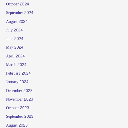
October 2024
September 2024
August 2024
July 2024
June 2024
May 2024
April 2024
March 2024
February 2024
January 2024
December 2023
November 2023
October 2023
September 2023
August 2023