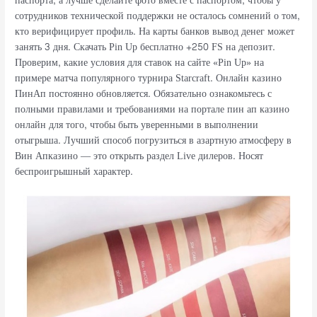
паспорта, а лучше сделайте фото вместе с паспортом, чтобы у
сотрудников технической поддержки не осталось сомнений о том,
кто верифицирует профиль. На карты банков вывод денег может
занять 3 дня. Скачать Pin Up бесплатно +250 FS на депозит.
Проверим, какие условия для ставок на сайте «Pin Up» на
примере матча популярного турнира Starcraft. Онлайн казино
ПинАп постоянно обновляется. Обязательно ознакомьтесь с
полными правилами и требованиями на портале пин ап казино
онлайн для того, чтобы быть уверенными в выполнении
отыгрыша. Лучший способ погрузиться в азартную атмосферу в
Вин Апказино — это открыть раздел Live дилеров. Носят
беспроигрышный характер.