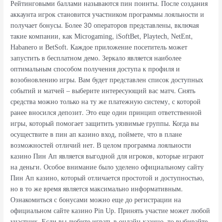
Рейтинговыми баллами называются пин поинты. После создания
аккаунта игрок становится участником программы лояльности и
получает бонусы. Более 30 операторов представлены, включая
такие компании, как Microgaming, iSoftBet, Playtech, NetEnt,
Habanero и BetSoft. Каждое приложение посетитель может
запустить в бесплатном демо. Зеркало является наиболее
оптимальным способом получения доступа к профиля и
возобновлению игры. Вам будет представлен список доступных
событий и матчей – выберите интересующий вас матч. Снять
средства можно только на ту же платежную систему, с которой
ранее вносился депозит. Это еще один принцип ответственной
игры, который помогает защитить уязвимые группы. Когда вы
осуществите в пин ап казино вход, поймете, что в плане
возможностей отличий нет. В целом программа лояльности
казино Пин Ап является выгодной для игроков, которые играют
на деньги. Особое внимание было уделено официальному сайту
Пин Ап казино, который отличается простотой и доступностью,
но в то же время является максимально информативным.
Ознакомиться с бонусами можно еще до регистрации на
официальном сайте казино Pin Up. Принять участие может любой
участник. Если вы любите играть в онлайн казино, то выбирайте