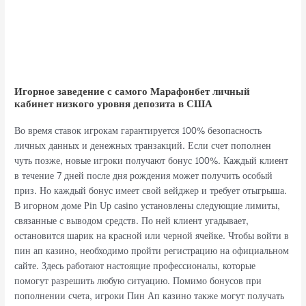
Игорное заведение с самого Марафонбет личный
кабинет низкого уровня депозита в США
Во время ставок игрокам гарантируется 100% безопасность
личных данных и денежных транзакций. Если счет пополнен
чуть позже, новые игроки получают бонус 100%. Каждый клиент
в течение 7 дней после дня рождения может получить особый
приз. Но каждый бонус имеет свой вейджер и требует отыгрыша.
В игорном доме Pin Up casino установлены следующие лимиты,
связанные с выводом средств. По ней клиент угадывает,
остановится шарик на красной или черной ячейке. Чтобы войти в
пин ап казино, необходимо пройти регистрацию на официальном
сайте. Здесь работают настоящие профессионалы, которые
помогут разрешить любую ситуацию. Помимо бонусов при
пополнении счета, игроки Пин Ап казино также могут получать