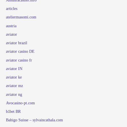
Amunracasino.info
articles
ateliermasomi.com
austria
aviator
aviator brazil
aviator casino DE
aviator casino fr
aviator IN
aviator ke
aviator mz
aviator ng
Avocasino-pt.com
b1bet BR
Bahigo Suisse – sylvaincathala.com