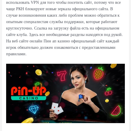
использовать VPN для того чтобы посетить сайт, потому что все
чаще РКН блокируют новые зеркала официального сайта. В
случае возникновения каких либо проблем можно обратиться к
опытным специалистам службы поддержки, которые работают
круглосуточно. Ссылка на загрузку файла есть на официальном
сайте клуба. Здесь все необходимые разделы находятся под рукой.
На веб сайте онлайн Пин ап казино официальный сайт каждый
игрок обязательно должен ознакомиться с предоставленными
правилами.