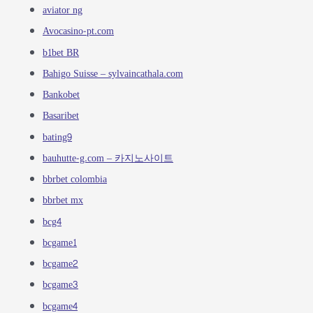
aviator ng
Avocasino-pt.com
b1bet BR
Bahigo Suisse – sylvaincathala.com
Bankobet
Basaribet
bating9
bauhutte-g.com – 카지노사이트
bbrbet colombia
bbrbet mx
bcg4
bcgame1
bcgame2
bcgame3
bcgame4