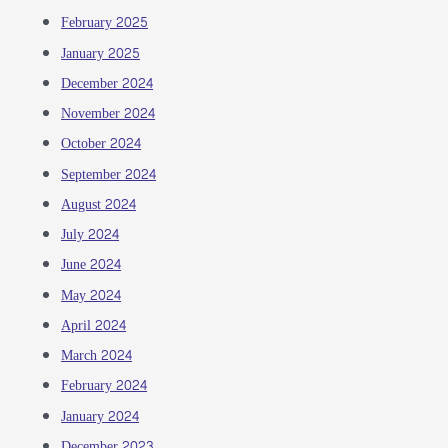
February 2025
January 2025
December 2024
November 2024
October 2024
September 2024
August 2024
July 2024
June 2024
May 2024
April 2024
March 2024
February 2024
January 2024
December 2023