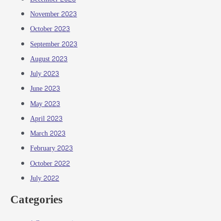
November 2023
October 2023
September 2023
August 2023
July 2023
June 2023
May 2023
April 2023
March 2023
February 2023
October 2022
July 2022
Categories