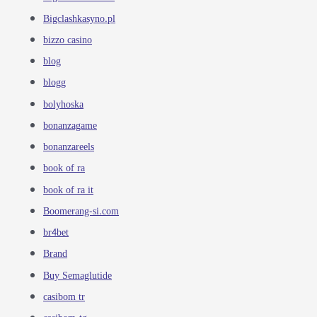
Bigclashkasyno.pl
bizzo casino
blog
blogg
bolyhoska
bonanzagame
bonanzareels
book of ra
book of ra it
Boomerang-si.com
br4bet
Brand
Buy Semaglutide
casibom tr