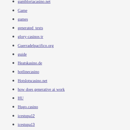
gambloriacasino.net
Game
games
generated_texts
glory-casinos tr
Guerradelpacifico.org
guide
Heatskasino.de
hotlinecasino
Hotslotscasino.net
how does generative ai work
HU
Hugo.casino
icestupa12
icestupa13