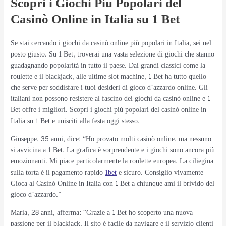
Scopri i Giochi Più Popolari del
Casinò Online in Italia su 1 Bet
Se stai cercando i giochi da casinò online più popolari in Italia, sei nel
posto giusto. Su 1 Bet, troverai una vasta selezione di giochi che stanno
guadagnando popolarità in tutto il paese. Dai grandi classici come la
roulette e il blackjack, alle ultime slot machine, 1 Bet ha tutto quello
che serve per soddisfare i tuoi desideri di gioco d’azzardo online. Gli
italiani non possono resistere al fascino dei giochi da casinò online e 1
Bet offre i migliori. Scopri i giochi più popolari del casinò online in
Italia su 1 Bet e unisciti alla festa oggi stesso.
Giuseppe, 35 anni, dice: “Ho provato molti casinò online, ma nessuno
si avvicina a 1 Bet. La grafica è sorprendente e i giochi sono ancora più
emozionanti. Mi piace particolarmente la roulette europea. La ciliegina
sulla torta è il pagamento rapido
1bet
e sicuro. Consiglio vivamente
Gioca al Casinò Online in Italia con 1 Bet a chiunque ami il brivido del
gioco d’azzardo.”
Maria, 28 anni, afferma: “Grazie a 1 Bet ho scoperto una nuova
passione per il blackjack. Il sito è facile da navigare e il servizio clienti