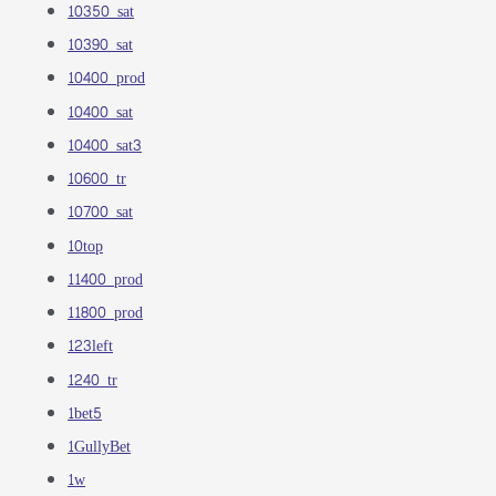
10350_sat
10390_sat
10400_prod
10400_sat
10400_sat3
10600_tr
10700_sat
10top
11400_prod
11800_prod
123left
1240_tr
1bet5
1GullyBet
1w