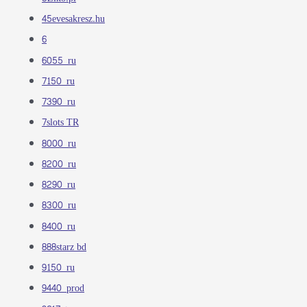
45evesakresz.hu
6
6055_ru
7150_ru
7390_ru
7slots TR
8000_ru
8200_ru
8290_ru
8300_ru
8400_ru
888starz bd
9150_ru
9440_prod