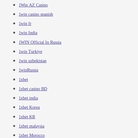
1Win AZ Casino
1win casino spanish
1win fr
1win India
1WIN Official In Russia
1win Turkiye
1win uzbekistan
1winRussia
1xbet
1xbet casino BD
1xbet india
1xbet Korea
1xbet KR
1xbet malaysia
1xbet Morocco