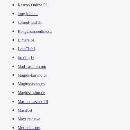
Kasyno Online PL
king johnnie
komod-testfeld
Kongcasinoonline.ca
Limere.pl
LotoClub1
ltrading17
Mad-casinos.com
Magius-kasyno.pl
Magiuscasino.co
Magiuskasino.de
Maribet casino TR
Masalbet
Maxi reviewe
Mericola.com