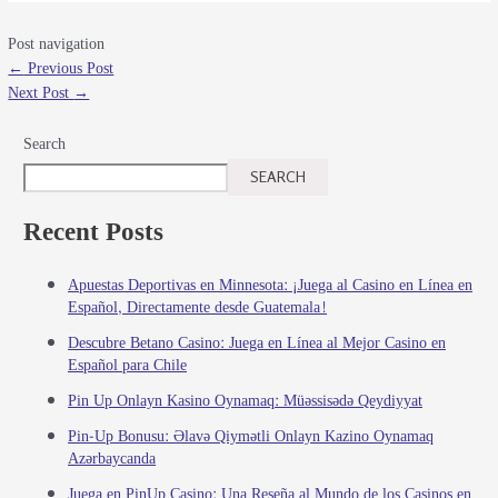
Post navigation
←
Previous Post
Next Post
→
Search
SEARCH
Recent Posts
Apuestas Deportivas en Minnesota: ¡Juega al Casino en Línea en
Español, Directamente desde Guatemala!
Descubre Betano Casino: Juega en Línea al Mejor Casino en
Español para Chile
Pin Up Onlayn Kasino Oynamaq: Müəssisədə Qeydiyyat
Pin-Up Bonusu: Əlavə Qiymətli Onlayn Kazino Oynamaq
Azərbaycanda
Juega en PinUp Casino: Una Reseña al Mundo de los Casinos en