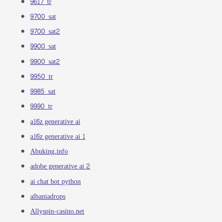
9617_tr
9700_sat
9700_sat2
9900_sat
9900_sat2
9950_tr
9985_sat
9990_tr
a16z generative ai
a16z generative ai 1
Abuking.info
adobe generative ai 2
ai chat bot python
albaniadrops
Allyspin-casino.net