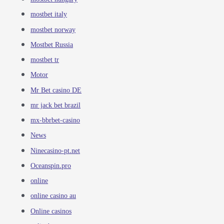
mostbet italy
mostbet norway
Mostbet Russia
mostbet tr
Motor
Mr Bet casino DE
mr jack bet brazil
mx-bbrbet-casino
News
Ninecasino-pt.net
Oceanspin.pro
online
online casino au
Online casinos