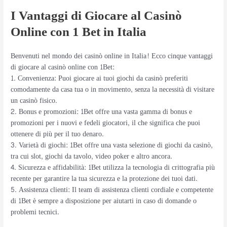
I Vantaggi di Giocare al Casinò
Online con 1 Bet in Italia
Benvenuti nel mondo dei casinò online in Italia! Ecco cinque vantaggi
di giocare al casinò online con 1Bet:
1. Convenienza: Puoi giocare ai tuoi giochi da casinò preferiti
comodamente da casa tua o in movimento, senza la necessità di visitare
un casinò fisico.
2. Bonus e promozioni: 1Bet offre una vasta gamma di bonus e
promozioni per i nuovi e fedeli giocatori, il che significa che puoi
ottenere di più per il tuo denaro.
3. Varietà di giochi: 1Bet offre una vasta selezione di giochi da casinò,
tra cui slot, giochi da tavolo, video poker e altro ancora.
4. Sicurezza e affidabilità: 1Bet utilizza la tecnologia di crittografia più
recente per garantire la tua sicurezza e la protezione dei tuoi dati.
5. Assistenza clienti: Il team di assistenza clienti cordiale e competente
di 1Bet è sempre a disposizione per aiutarti in caso di domande o
problemi tecnici.