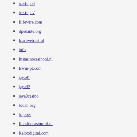
icestupa6
icestupa7
Ilifewire.com
ilpedante.org
Inartwetrust.nl
info
Instasinocasinonl.nl
Irwin-pt.com
jaya91
jaya92
jaya9casino
Jodah.org
Jojobet
Kaasinocasino-nl.nl
Kaloxdigital.com