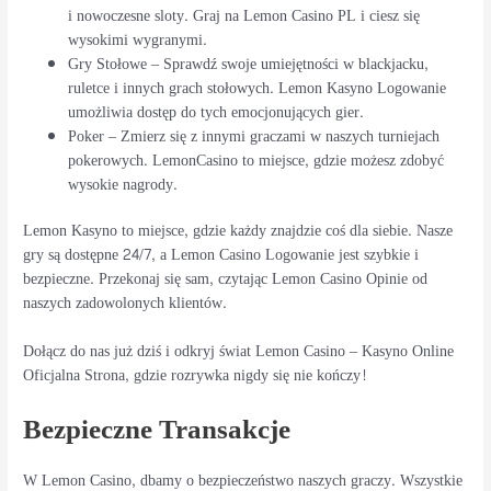
i nowoczesne sloty. Graj na Lemon Casino PL i ciesz się
wysokimi wygranymi.
Gry Stołowe – Sprawdź swoje umiejętności w blackjacku,
ruletce i innych grach stołowych. Lemon Kasyno Logowanie
umożliwia dostęp do tych emocjonujących gier.
Poker – Zmierz się z innymi graczami w naszych turniejach
pokerowych. LemonCasino to miejsce, gdzie możesz zdobyć
wysokie nagrody.
Lemon Kasyno to miejsce, gdzie każdy znajdzie coś dla siebie. Nasze
gry są dostępne 24/7, a Lemon Casino Logowanie jest szybkie i
bezpieczne. Przekonaj się sam, czytając Lemon Casino Opinie od
naszych zadowolonych klientów.
Dołącz do nas już dziś i odkryj świat Lemon Casino – Kasyno Online
Oficjalna Strona, gdzie rozrywka nigdy się nie kończy!
Bezpieczne Transakcje
W Lemon Casino, dbamy o bezpieczeństwo naszych graczy. Wszystkie