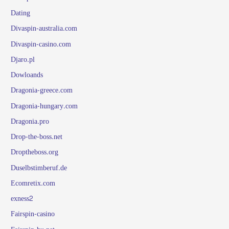
Dating
Divaspin-australia.com
Divaspin-casino.com
Djaro.pl
Dowloands
Dragonia-greece.com
Dragonia-hungary.com
Dragonia.pro
Drop-the-boss.net
Droptheboss.org
Duselbstimberuf.de
Ecomretix.com
exness2
Fairspin-casino