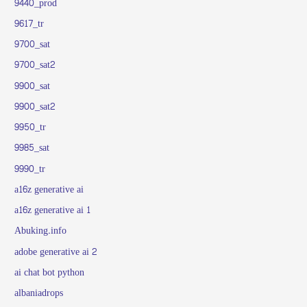
9440_prod
9617_tr
9700_sat
9700_sat2
9900_sat
9900_sat2
9950_tr
9985_sat
9990_tr
a16z generative ai
a16z generative ai 1
Abuking.info
adobe generative ai 2
ai chat bot python
albaniadrops