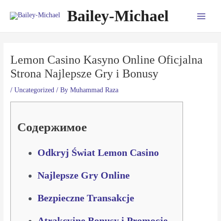
Skip
Post
MAI
Bailey-Michael
to
navigation
content
MEN
Lemon Casino Kasyno Online Oficjalna
Strona Najlepsze Gry i Bonusy
/
Uncategorized
/ By
Muhammad Raza
Содержимое
Odkryj Świat Lemon Casino
Najlepsze Gry Online
Bezpieczne Transakcje
Atrakcyjne Bonusy i Promocje