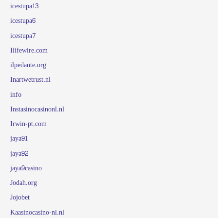
icestupa13
icestupa6
icestupa7
Ilifewire.com
ilpedante.org
Inartwetrust.nl
info
Instasinocasinonl.nl
Irwin-pt.com
jaya91
jaya92
jaya9casino
Jodah.org
Jojobet
Kaasinocasino-nl.nl