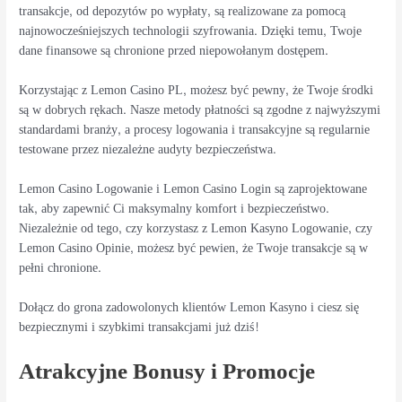
transakcje, od depozytów po wypłaty, są realizowane za pomocą
najnowocześniejszych technologii szyfrowania. Dzięki temu, Twoje
dane finansowe są chronione przed niepowołanym dostępem.
Korzystając z Lemon Casino PL, możesz być pewny, że Twoje środki
są w dobrych rękach. Nasze metody płatności są zgodne z najwyższymi
standardami branży, a procesy logowania i transakcyjne są regularnie
testowane przez niezależne audyty bezpieczeństwa.
Lemon Casino Logowanie i Lemon Casino Login są zaprojektowane
tak, aby zapewnić Ci maksymalny komfort i bezpieczeństwo.
Niezależnie od tego, czy korzystasz z Lemon Kasyno Logowanie, czy
Lemon Casino Opinie, możesz być pewien, że Twoje transakcje są w
pełni chronione.
Dołącz do grona zadowolonych klientów Lemon Kasyno i ciesz się
bezpiecznymi i szybkimi transakcjami już dziś!
Atrakcyjne Bonusy i Promocje