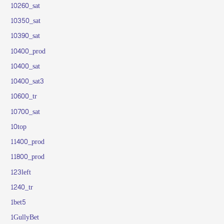
10260_sat
10350_sat
10390_sat
10400_prod
10400_sat
10400_sat3
10600_tr
10700_sat
10top
11400_prod
11800_prod
123left
1240_tr
1bet5
1GullyBet