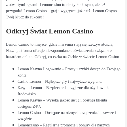
z otwartymi rękami. Lemoncasino to nie tylko kasyno, ale też
przygoda! Lemon Casino – graj i wygrywaj już dziś! Lemon Casyno –
Twój klucz do sukcesu!
Odkryj Świat Lemon Casino
Lemon Casino to miejsce, gdzie marzenia stają się rzeczywistością.
Nasza platforma oferuje niezapomniane doświadczenia związane z
hazardem online. Odkryj, co czeka na Ciebie w świecie Lemon Casino!
Lemon Kasyno Logowanie – Prosty i szybki dostęp do Twojego
konta.
Casino Lemon – Najlepsze gry i najwyższe wygrane.
Kasyno Lemon – Bezpieczne i przyjazne dla użytkownika
środowisko.
Lemon Kasyno – Wysoka jakość usług i obsługa klienta
dostępna 24/7.
Lemon Casino – Dostępne na różnych urządzeniach, zawsze i
wszędzie.
Lemoncasino – Regularne promocje i bonusy dla naszych