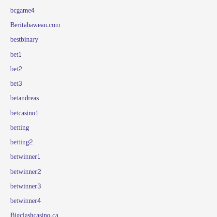
bcgame4
Beritabawean.com
bestbinary
bet1
bet2
bet3
betandreas
betcasino1
betting
betting2
betwinner1
betwinner2
betwinner3
betwinner4
Bigclashcasino.ca