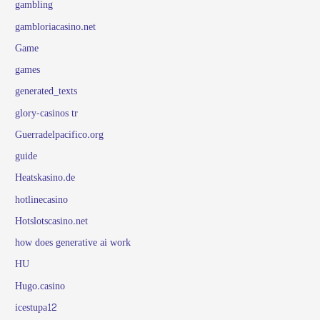
gambling
gambloriacasino.net
Game
games
generated_texts
glory-casinos tr
Guerradelpacifico.org
guide
Heatskasino.de
hotlinecasino
Hotslotscasino.net
how does generative ai work
HU
Hugo.casino
icestupa12