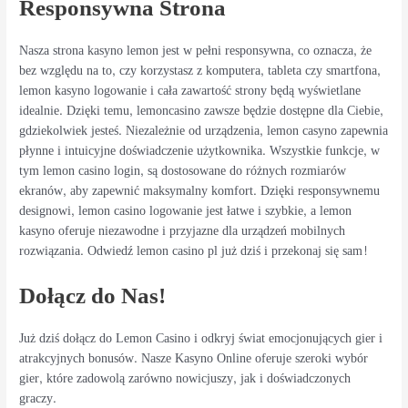
Responsywna Strona
Nasza strona kasyno lemon jest w pełni responsywna, co oznacza, że
bez względu na to, czy korzystasz z komputera, tableta czy smartfona,
lemon kasyno logowanie i cała zawartość strony będą wyświetlane
idealnie. Dzięki temu, lemoncasino zawsze będzie dostępne dla Ciebie,
gdziekolwiek jesteś. Niezależnie od urządzenia, lemon casyno zapewnia
płynne i intuicyjne doświadczenie użytkownika. Wszystkie funkcje, w
tym lemon casino login, są dostosowane do różnych rozmiarów
ekranów, aby zapewnić maksymalny komfort. Dzięki responsywnemu
designowi, lemon casino logowanie jest łatwe i szybkie, a lemon
kasyno oferuje niezawodne i przyjazne dla urządzeń mobilnych
rozwiązania. Odwiedź lemon casino pl już dziś i przekonaj się sam!
Dołącz do Nas!
Już dziś dołącz do Lemon Casino i odkryj świat emocjonujących gier i
atrakcyjnych bonusów. Nasze Kasyno Online oferuje szeroki wybór
gier, które zadowolą zarówno nowicjuszy, jak i doświadczonych
graczy.