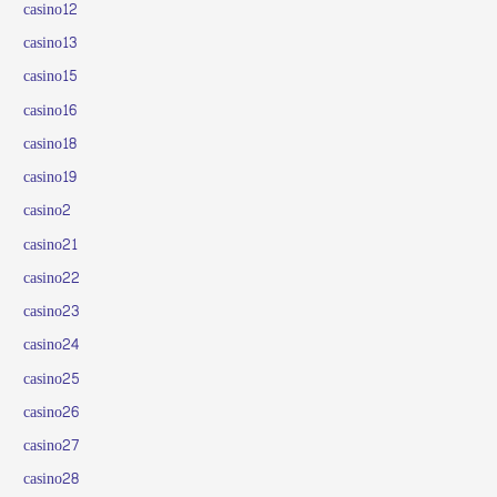
casino12
casino13
casino15
casino16
casino18
casino19
casino2
casino21
casino22
casino23
casino24
casino25
casino26
casino27
casino28