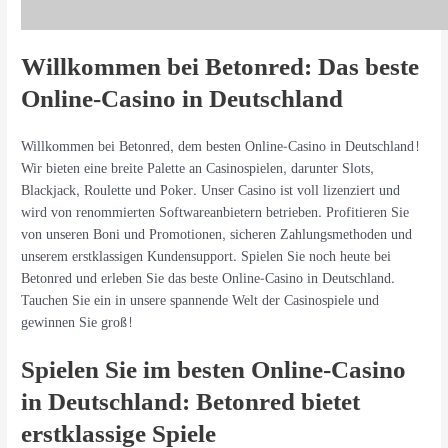
Willkommen bei Betonred: Das beste
Online-Casino in Deutschland
Willkommen bei Betonred, dem besten Online-Casino in Deutschland!
Wir bieten eine breite Palette an Casinospielen, darunter Slots,
Blackjack, Roulette und Poker. Unser Casino ist voll lizenziert und
wird von renommierten Softwareanbietern betrieben. Profitieren Sie
von unseren Boni und Promotionen, sicheren Zahlungsmethoden und
unserem erstklassigen Kundensupport. Spielen Sie noch heute bei
Betonred und erleben Sie das beste Online-Casino in Deutschland.
Tauchen Sie ein in unsere spannende Welt der Casinospiele und
gewinnen Sie groß!
Spielen Sie im besten Online-Casino
in Deutschland: Betonred bietet
erstklassige Spiele