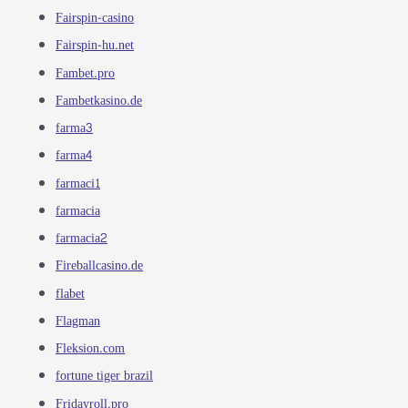
Fairspin-casino
Fairspin-hu.net
Fambet.pro
Fambetkasino.de
farma3
farma4
farmaci1
farmacia
farmacia2
Fireballcasino.de
flabet
Flagman
Fleksion.com
fortune tiger brazil
Fridayroll.pro