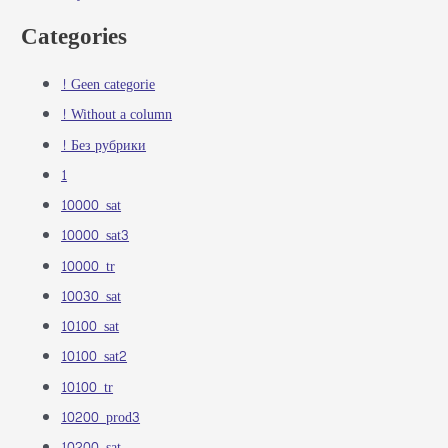
Categories
! Geen categorie
! Without a column
! Без рубрики
1
10000_sat
10000_sat3
10000_tr
10030_sat
10100_sat
10100_sat2
10100_tr
10200_prod3
10200_sat