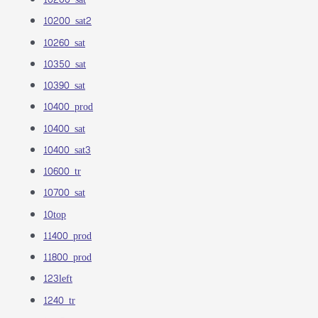
10200_sat2
10260_sat
10350_sat
10390_sat
10400_prod
10400_sat
10400_sat3
10600_tr
10700_sat
10top
11400_prod
11800_prod
123left
1240_tr