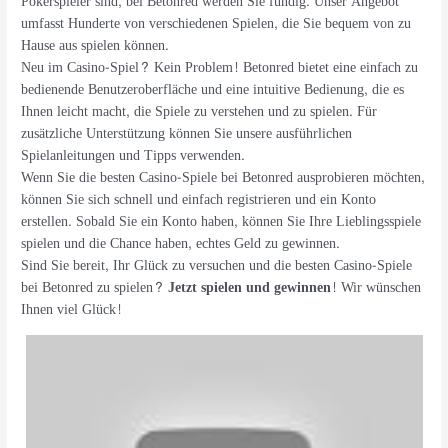
Pokerspieler sind, bei Betonred werden Sie fündig. Unser Angebot
umfasst Hunderte von verschiedenen Spielen, die Sie bequem von zu
Hause aus spielen können.
Neu im Casino-Spiel? Kein Problem! Betonred bietet eine einfach zu
bedienende Benutzeroberfläche und eine intuitive Bedienung, die es
Ihnen leicht macht, die Spiele zu verstehen und zu spielen. Für
zusätzliche Unterstützung können Sie unsere ausführlichen
Spielanleitungen und Tipps verwenden.
Wenn Sie die besten Casino-Spiele bei Betonred ausprobieren möchten,
können Sie sich schnell und einfach registrieren und ein Konto
erstellen. Sobald Sie ein Konto haben, können Sie Ihre Lieblingsspiele
spielen und die Chance haben, echtes Geld zu gewinnen.
Sind Sie bereit, Ihr Glück zu versuchen und die besten Casino-Spiele
bei Betonred zu spielen?
Jetzt spielen und gewinnen
! Wir wünschen
Ihnen viel Glück!