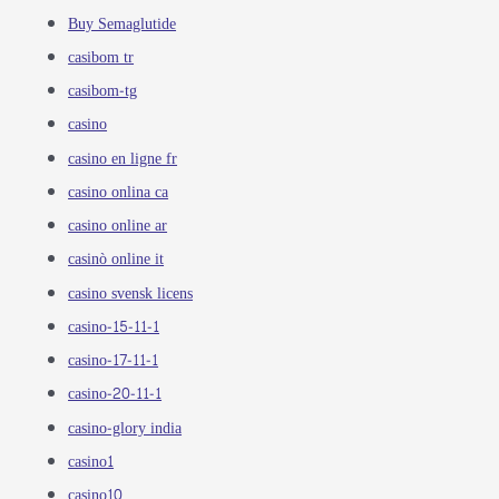
Buy Semaglutide
casibom tr
casibom-tg
casino
casino en ligne fr
casino onlina ca
casino online ar
casinò online it
casino svensk licens
casino-15-11-1
casino-17-11-1
casino-20-11-1
casino-glory india
casino1
casino10