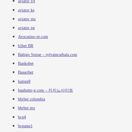
aviator IN
aviator ke
aviator mz
aviator ng
Avocasino-pt.com
b1bet BR
Bahigo Suisse – sylvaincathala.com
Bankobet
Basaribet
bating9
bauhutte-g.com – 카지노사이트
bbrbet colombia
bbrbet mx
bcg4
bcgame1