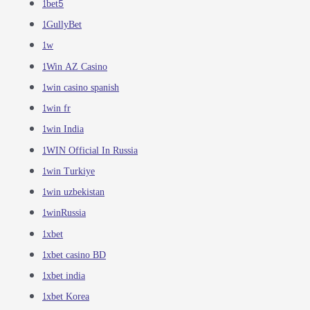
1bet5
1GullyBet
1w
1Win AZ Casino
1win casino spanish
1win fr
1win India
1WIN Official In Russia
1win Turkiye
1win uzbekistan
1winRussia
1xbet
1xbet casino BD
1xbet india
1xbet Korea