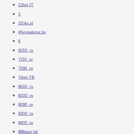
22bet IT
3
3Ziko.pl
45evesakresz.hu
6
6055_ru
7150_ru
7390_ru
7slots TR
8000_ru
8200_ru
8290_ru
8300_ru
8400_ru
888starz bd