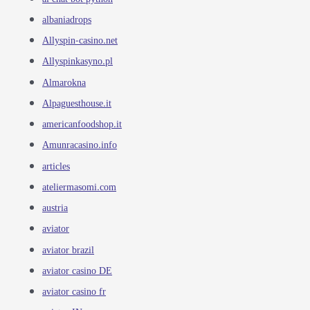
albaniadrops
Allyspin-casino.net
Allyspinkasyno.pl
Almarokna
Alpaguesthouse.it
americanfoodshop.it
Amunracasino.info
articles
ateliermasomi.com
austria
aviator
aviator brazil
aviator casino DE
aviator casino fr