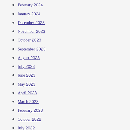
February 2024
January 2024
December 2023
November 2023
October 2023
September 2023
August 2023
July 2023
June 2023
May 2023
April 2023
March 2023
February 2023
October 2022
July 2022