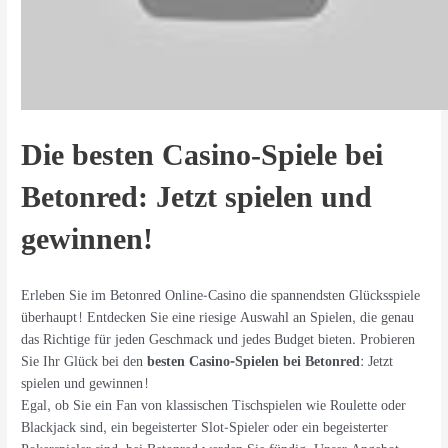
Die besten Casino-Spiele bei
Betonred: Jetzt spielen und
gewinnen!
Erleben Sie im Betonred Online-Casino die spannendsten Glücksspiele
überhaupt! Entdecken Sie eine riesige Auswahl an Spielen, die genau
das Richtige für jeden Geschmack und jedes Budget bieten. Probieren
Sie Ihr Glück bei den
besten Casino-Spielen bei Betonred
: Jetzt
spielen und gewinnen!
Egal, ob Sie ein Fan von klassischen Tischspielen wie Roulette oder
Blackjack sind, ein begeisterter Slot-Spieler oder ein begeisterter