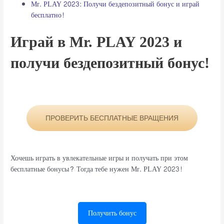
Mr. PLAY 2023: Получи бездепозитный бонус и играй
бесплатно!
Играй в Mr. PLAY 2023 и
получи бездепозитный бонус!
ПРОВЕРИТЬ БЕСПЛАТНЫЕ ВРАЩЕНИЯ
Хочешь играть в увлекательные игры и получать при этом
бесплатные бонусы? Тогда тебе нужен Mr. PLAY 2023!
Получить бонус