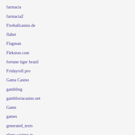
farmacia
farmacia2
Fireballcasino.de
flabet
Flagman
Fleksion.com
fortune tiger brazil
Fridayroll.pro
Gama Casino
gambling
gambloriacasino.net
Game
games
generated_texts
glory-casinos tr