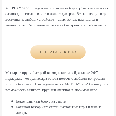
Mr. PLAY 2023 предлагает широкий выбор игр: от классических
слотов до настольных игр и живых дилеров. Вся коллекция игр
доступна на любом устройстве – смартфонах, планшетах и
компьютерах. Вы можете играть в любое время и в любом месте.
ПЕРЕЙТИ В КАЗИНО
Мы гарантируем быстрый вывод выигрышей, а также 24/7
поддержку, которая всегда готова помочь с любыми вопросами
или проблемами. Присоединяйтесь к Mr. PLAY 2023 и получите
возможность выиграть крупный джекпот в любимой игре!
Бездепозитный бонус на старте
Большой выбор игр: слоты, настольные игры и живые
дилеры