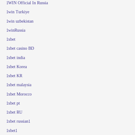
1WIN Official In Russia
1win Turkiye
1win uzbekistan
1winRussia
1xbet
1xbet casino BD
1xbet india
1xbet Korea
1xbet KR
1xbet malaysia
1xbet Morocco
1xbet pt
1xbet RU
1xbet russian1
1xbet1