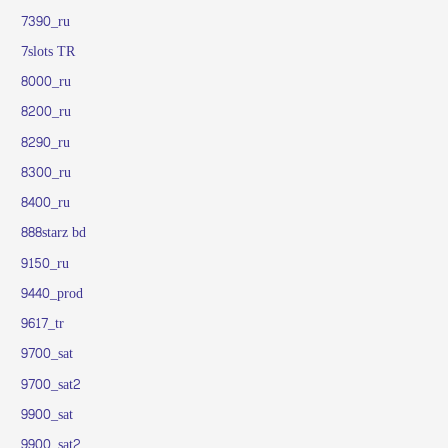
7390_ru
7slots TR
8000_ru
8200_ru
8290_ru
8300_ru
8400_ru
888starz bd
9150_ru
9440_prod
9617_tr
9700_sat
9700_sat2
9900_sat
9900_sat2